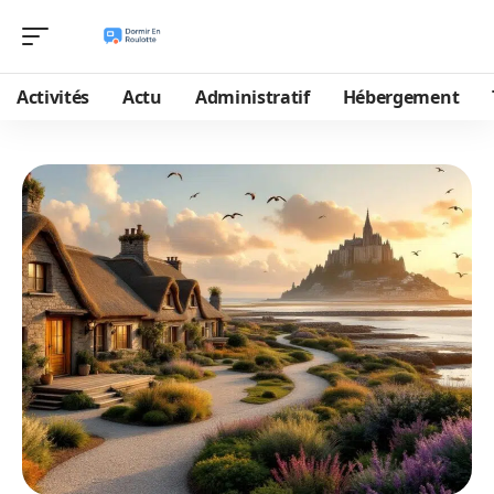
Activités
Actu
Administratif
Hébergement