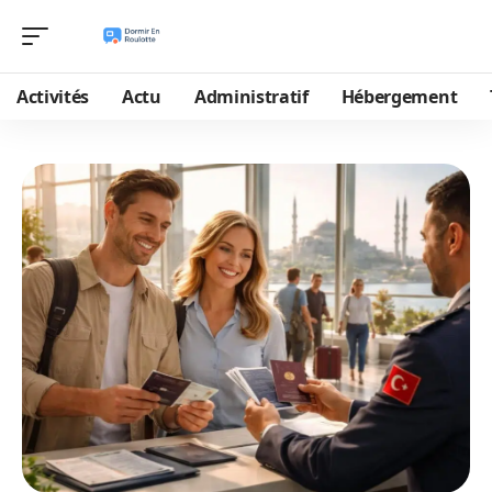
Activités
Actu
Administratif
Hébergement