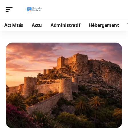
Activités
Actu
Administratif
Hébergement