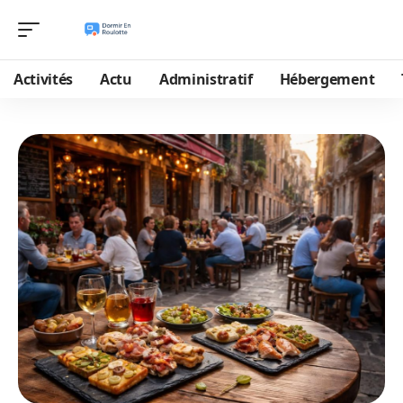
Activités
Actu
Administratif
Hébergement