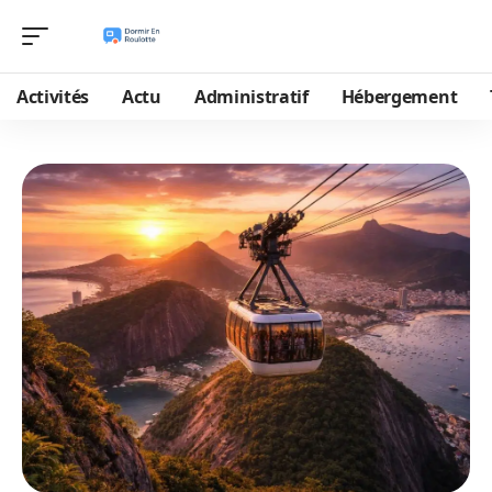
Activités
Actu
Administratif
Hébergement