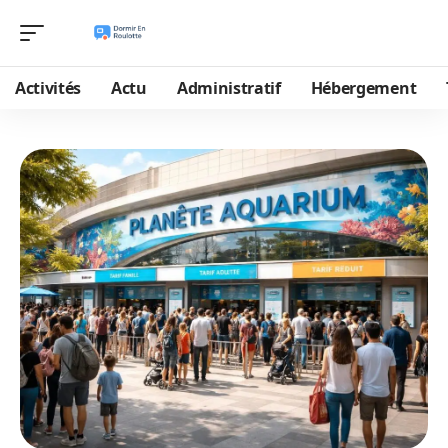
Activités
Actu
Administratif
Hébergement