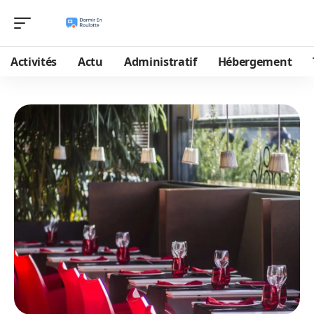
Activités
Actu
Administratif
Hébergement