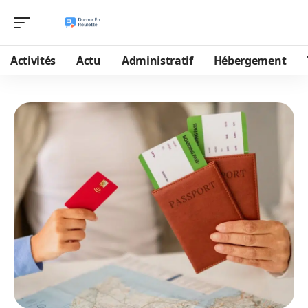
Activités
Actu
Administratif
Hébergement